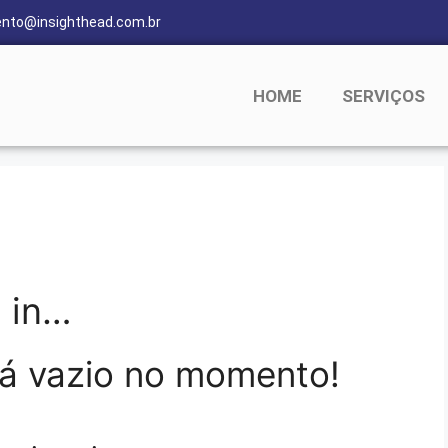
nto@insighthead.com.br
HOME
SERVIÇOS
d in…
tá vazio no momento!