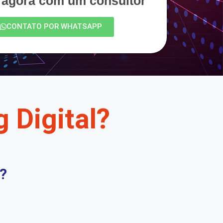
e agora com um consultor
CONTATO POR WHATSAPP
 Digital?
?