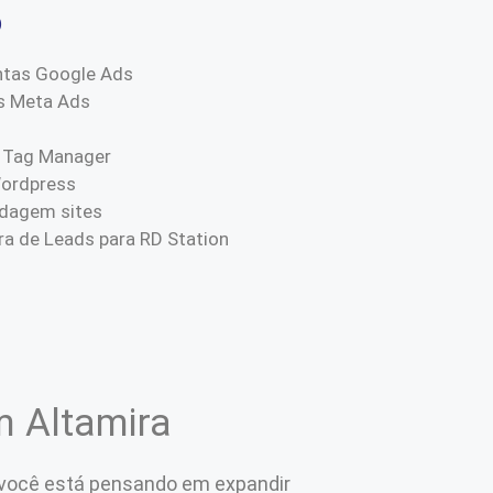
o
ntas Google Ads
s Meta Ads
 Tag Manager
Wordpress
dagem sites
a de Leads para RD Station
m Altamira
e você está pensando em expandir