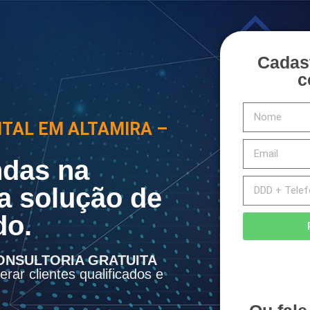
Cadas
c
ITAL EM ALTAMIRA –
das na
a solução de
do.
ONSULTORIA GRATUITA
rar clientes qualificados e