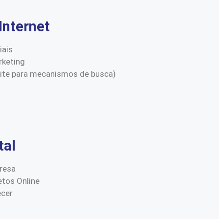
Internet
iais
keting
site para mecanismos de busca)
tal
resa
etos Online
ecer