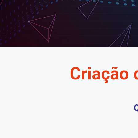
Criação 
Q