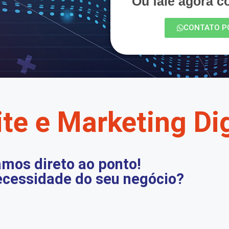
Ou fale agora 
CONTATO P
te e Marketing Dig
mos direto ao ponto!
ecessidade do seu negócio?