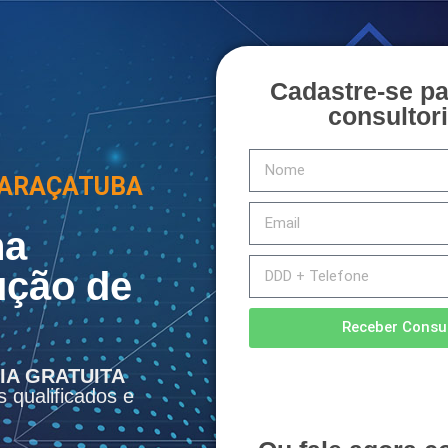
Cadastre-se p
consultori
 ARAÇATUBA
na
ução de
Receber Consul
IA GRATUITA
s qualificados e