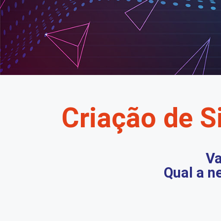
Criação de Si
Va
Qual a n