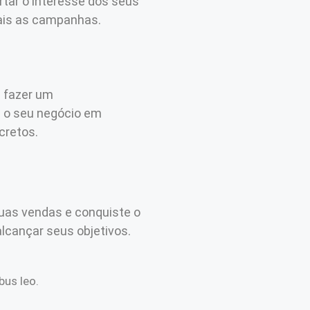
tar o interesse dos seus
mais as campanhas.
l fazer um
a o seu negócio em
cretos.
uas vendas e conquiste o
cançar seus objetivos.
bus leo.