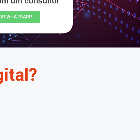
com um consultor
OR WHATSAPP
ital?