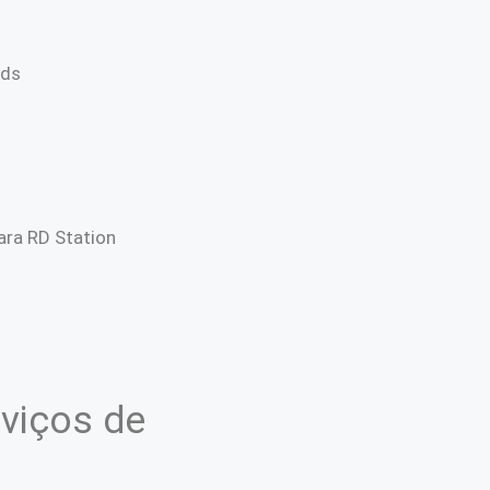
Ads
ra RD Station
viços de