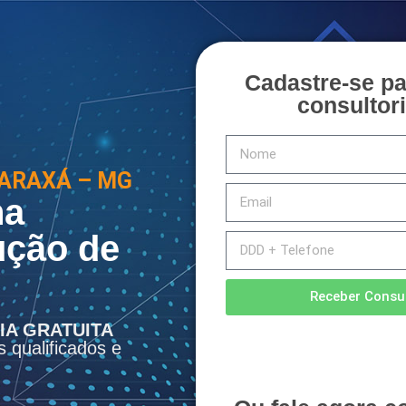
Cadastre-se p
consultori
 ARAXÁ – MG
na
ução de
Receber Consul
IA GRATUITA
s qualificados e