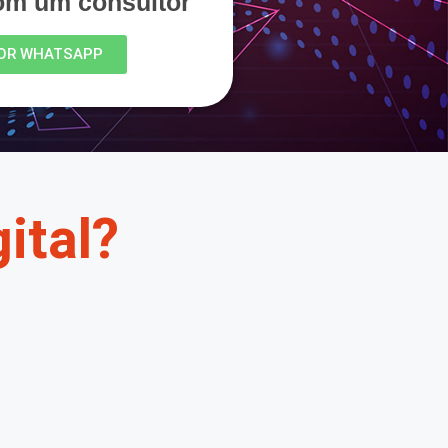
com um consultor
OR WHATSAPP
ital?