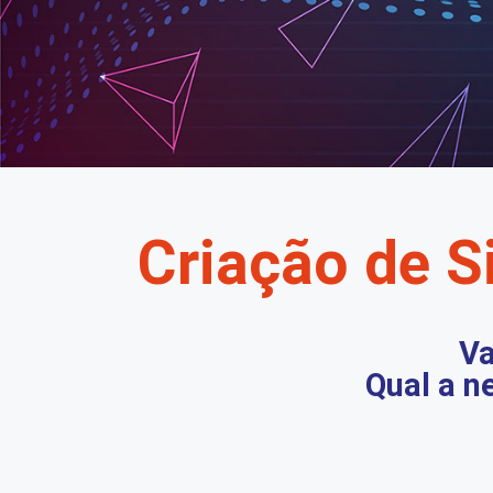
Criação de Si
Va
Qual a n