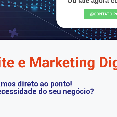
Ou fale agora 
CONTATO P
te e Marketing Dig
mos direto ao ponto!
ecessidade do seu negócio?