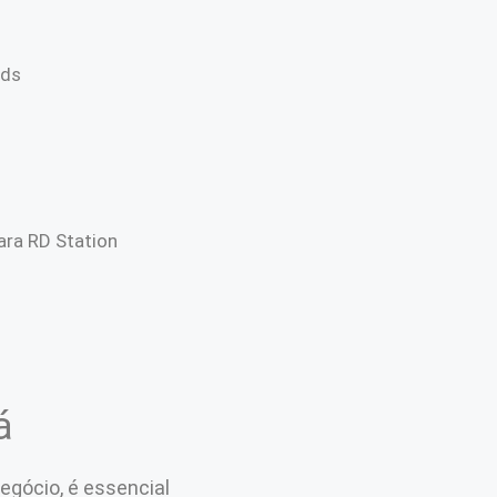
Ads
ra RD Station
á
egócio, é essencial