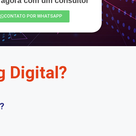
e agora com um consultor
CONTATO POR WHATSAPP
 Digital?
?