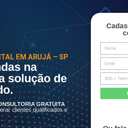
Cadas
c
ITAL EM ARUJÁ – SP
das na
a solução de
do.
ONSULTORIA GRATUITA
rar clientes qualificados e