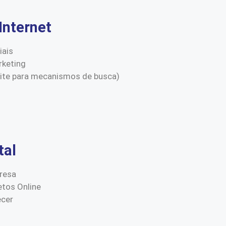
Internet
iais
keting
site para mecanismos de busca)
tal
resa
etos Online
ecer