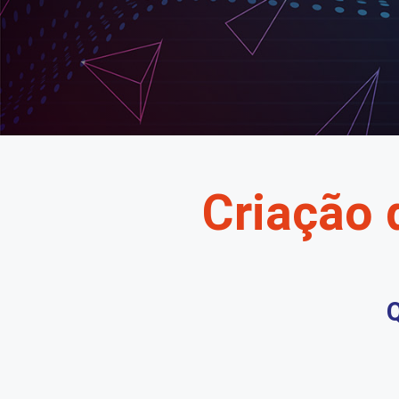
Criação 
Q