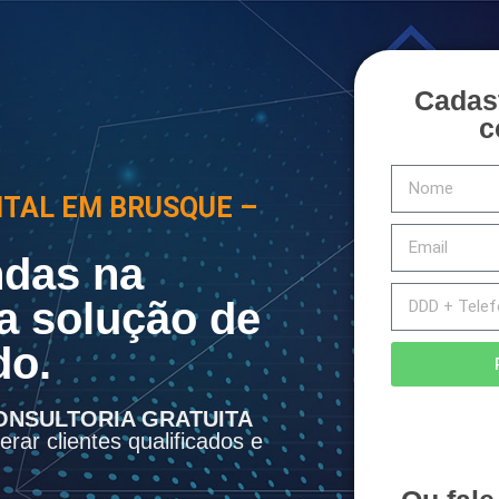
Cadas
c
ITAL EM BRUSQUE –
das na
a solução de
do.
ONSULTORIA GRATUITA
rar clientes qualificados e