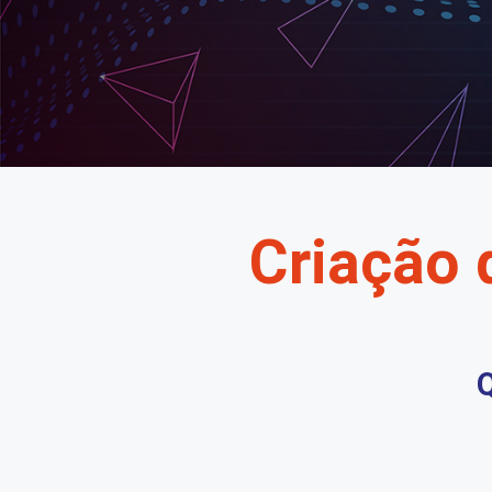
Criação 
Q