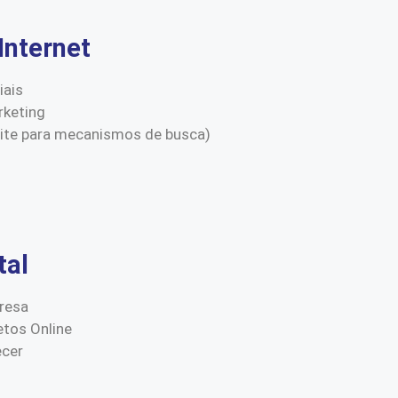
Internet
iais
keting
site para mecanismos de busca)
tal
resa
etos Online
ecer