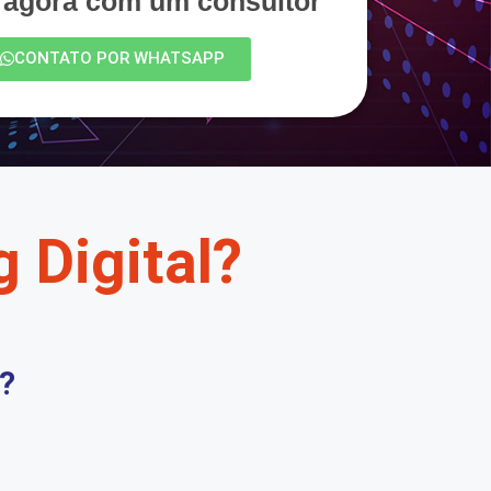
e agora com um consultor
CONTATO POR WHATSAPP
 Digital?
?