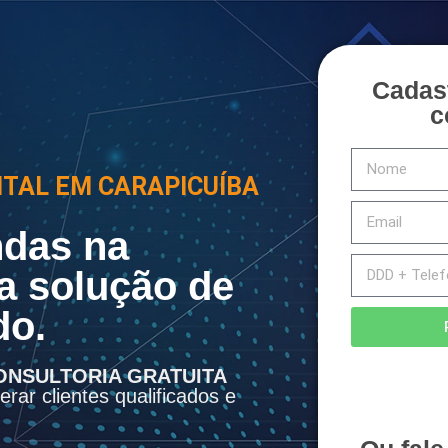
Cadas
c
ITAL EM CARAPICUÍBA
das na
a solução de
do.
ONSULTORIA GRATUITA
rar clientes qualificados e