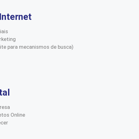
Internet
iais
keting
site para mecanismos de busca)
tal
resa
etos Online
ecer