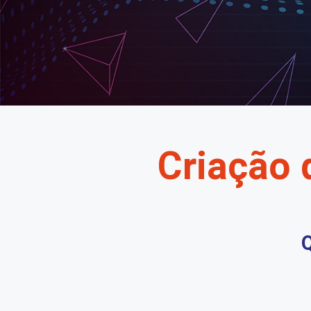
Criação 
Q