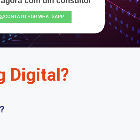
e agora com um consultor
CONTATO POR WHATSAPP
 Digital?
?