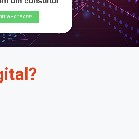
com um consultor
OR WHATSAPP
ital?