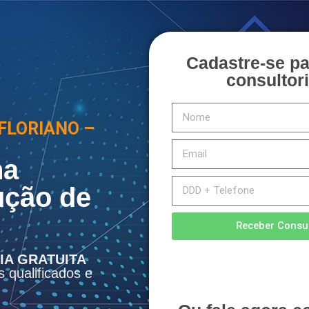
Cadastre-se p
consultori
FLORIANO –
na
ução de
Receber Consul
IA GRATUITA
s qualificados e