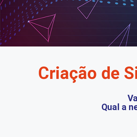
Criação de Si
Va
Qual a n