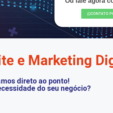
Ou fale agora 
CONTATO P
te e Marketing Dig
mos direto ao ponto!
ecessidade do seu negócio?