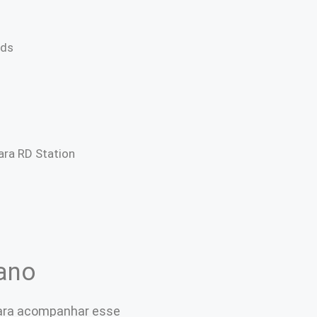
Ads
ra RD Station
iano
 para acompanhar esse