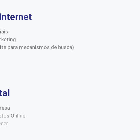
Internet
iais
keting
site para mecanismos de busca)
tal
resa
etos Online
ecer