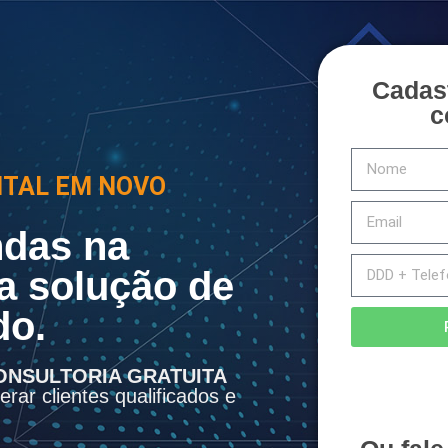
Cadas
c
ITAL EM NOVO
das na
a solução de
do.
ONSULTORIA GRATUITA
rar clientes qualificados e