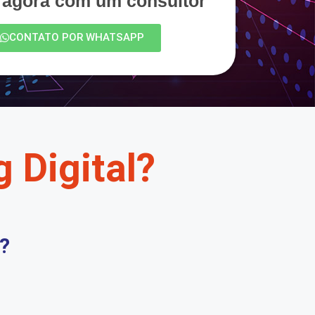
e agora com um consultor
CONTATO POR WHATSAPP
 Digital?
?