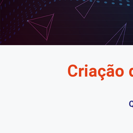
Criação 
Q