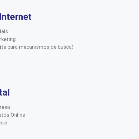
Internet
iais
keting
site para mecanismos de busca)
tal
resa
etos Online
ecer