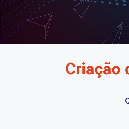
Criação 
Q