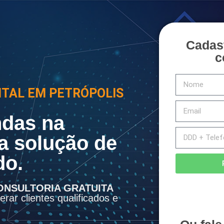
Cadas
c
ITAL EM PETRÓPOLIS
das na
a solução de
do.
ONSULTORIA GRATUITA
rar clientes qualificados e