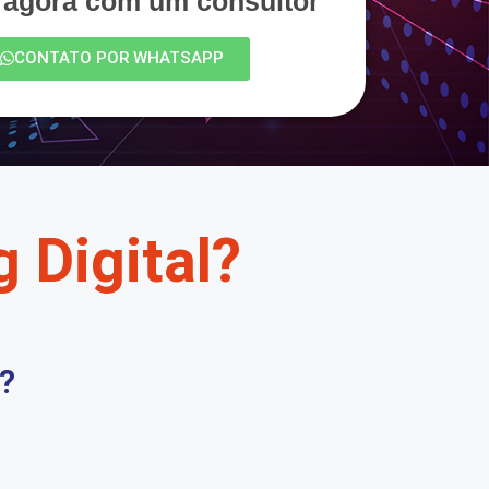
e agora com um consultor
CONTATO POR WHATSAPP
 Digital?
?