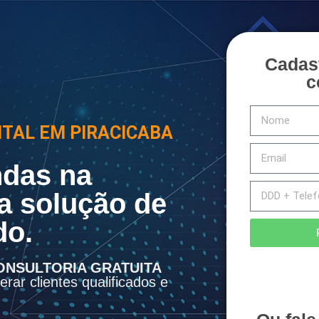
Cadas
c
ITAL EM PIRACICABA
das na
a solução de
do.
ONSULTORIA GRATUITA
rar clientes qualificados e