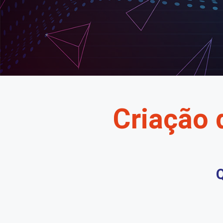
Criação 
Q