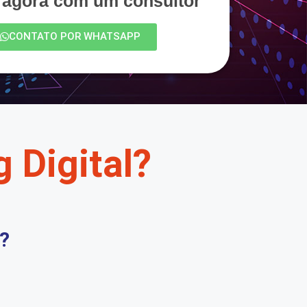
e agora com um consultor
CONTATO POR WHATSAPP
 Digital?
?