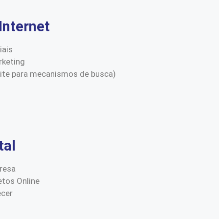
Internet
iais
keting
site para mecanismos de busca)
tal
resa
etos Online
ecer