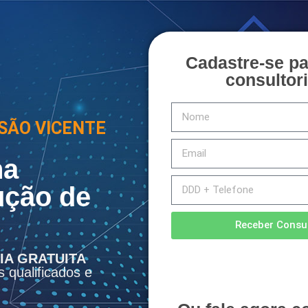
Cadastre-se p
consultori
SÃO VICENTE
na
ução de
Receber Consul
IA GRATUITA
s qualificados e