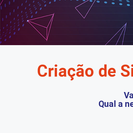
Criação de Si
Va
Qual a n