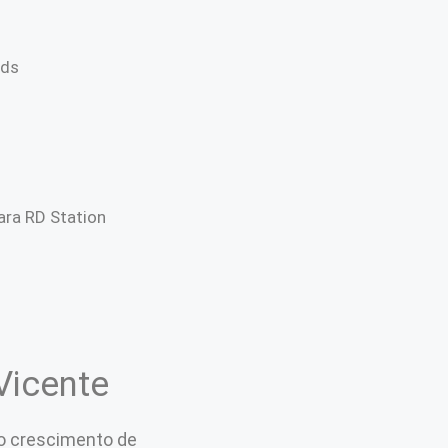
Ads
ra RD Station
Vicente
a o crescimento de