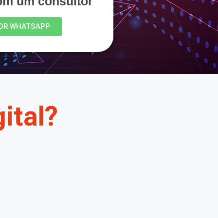
com um consultor
OR WHATSAPP
ital?