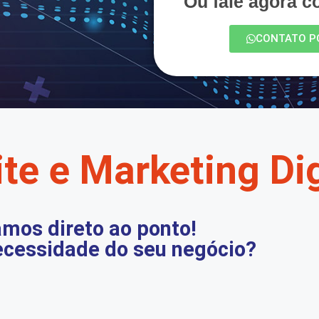
Ou fale agora 
CONTATO P
te e Marketing Dig
mos direto ao ponto!
ecessidade do seu negócio?