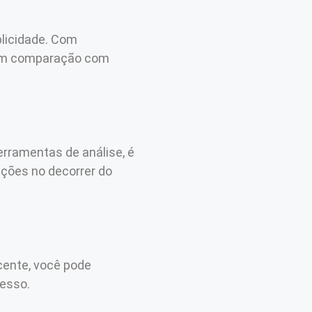
blicidade. Com
r em comparação com
erramentas de análise, é
ações no decorrer do
cente, você pode
cesso.