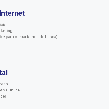
Internet
iais
keting
site para mecanismos de busca)
tal
resa
etos Online
ecer