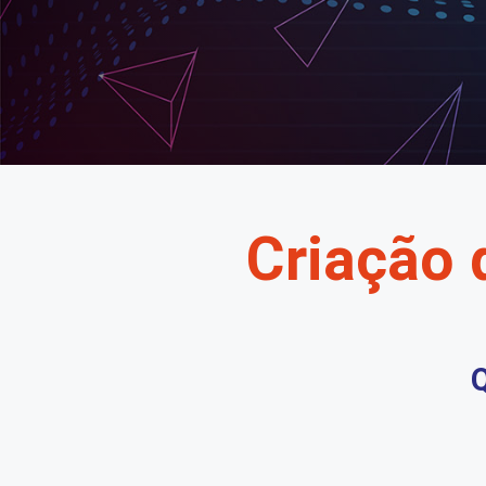
Criação 
Q