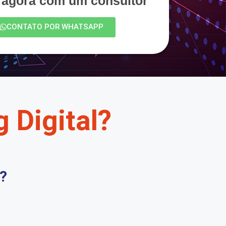
e agora com um consultor
CONTATO POR WHATSAPP
 Digital?
?