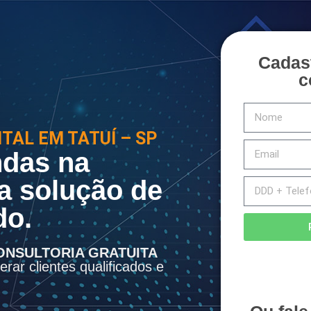
Cadas
c
TAL EM TATUÍ – SP
das na
a solução de
do.
ONSULTORIA GRATUITA
rar clientes qualificados e