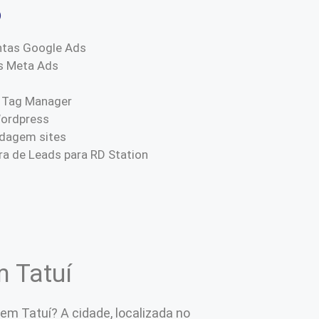
o
ntas Google Ads
s Meta Ads
 Tag Manager
Wordpress
dagem sites
a de Leads para RD Station
m Tatuí
 em Tatuí? A cidade, localizada no